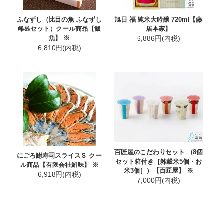
ふなずし（比目の魚 ふなずし
旭日 福 純米大吟醸 720ml【藤
雌雄セット）クール商品【飯
居本家】
魚】 ※
6,886円(内税)
6,810円(内税)
百匠屋のこだわりセット （8個
にごろ鮒寿司スライスＳ クー
セット箱付き［雑穀米5個・お
ル商品【有限会社鮒味】 ※
米3個］）【百匠屋】 ※
6,918円(内税)
7,000円(内税)