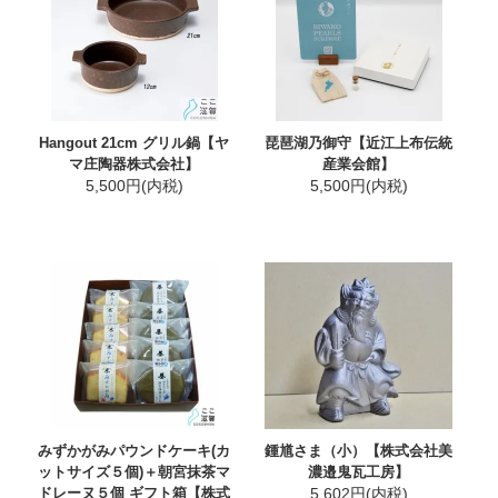
Hangout 21cm グリル鍋【ヤ
琵琶湖乃御守【近江上布伝統
マ庄陶器株式会社】
産業会館】
5,500円(内税)
5,500円(内税)
みずかがみパウンドケーキ(カ
鍾馗さま（小）【株式会社美
ットサイズ５個)＋朝宮抹茶マ
濃邉鬼瓦工房】
ドレーヌ５個 ギフト箱【株式
5,602円(内税)