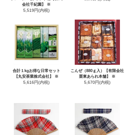
会社千紀園】 ※
5,519円(内税)
合計１kgお得な日常セット
こんぜ（880ｇ入）【有限会社
【丸安茶業株式会社】 ※
栗東あられ本舗】 ※
5,616円(内税)
5,670円(内税)