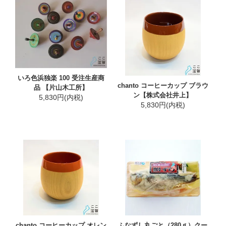
いろ色浜独楽 100 受注生産商
chanto コーヒーカップ ブラウ
品 【片山木工所】
ン【株式会社井上】
5,830円(内税)
5,830円(内税)
chanto コーヒーカップ オレン
ふなずし丸ごと（280ｇ）クー