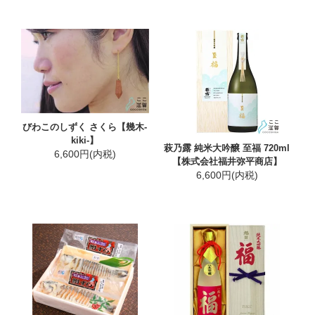
びわこのしずく さくら【幾木-
kiki-】
萩乃露 純米大吟醸 至福 720ml
6,600円(内税)
【株式会社福井弥平商店】
6,600円(内税)