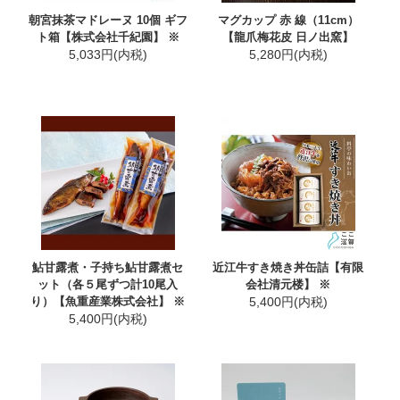
朝宮抹茶マドレーヌ 10個 ギフ
マグカップ 赤 線（11cm）
ト箱【株式会社千紀園】 ※
【龍爪梅花皮 日ノ出窯】
5,033円(内税)
5,280円(内税)
鮎甘露煮・子持ち鮎甘露煮セ
近江牛すき焼き丼缶詰【有限
ット（各５尾ずつ計10尾入
会社清元楼】 ※
り）【魚重産業株式会社】 ※
5,400円(内税)
5,400円(内税)