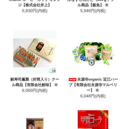
ジ【株式会社井上】
ル商品【飯魚】 ※
5,830円(内税)
5,946円(内税)
鮒寿司薫製（封筒入り）クー
永源寺organic 近江ハー
ル商品【有限会社鮒味】 ※
ブ【有限会社永源寺マルベリ
6,000円(内税)
ー】 ※
6,048円(内税)