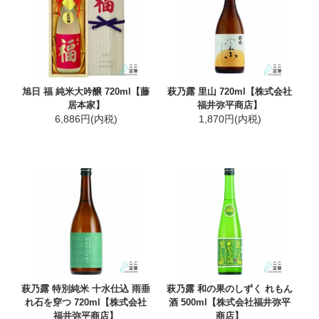
旭日 福 純米大吟醸 720ml【藤
萩乃露 里山 720ml【株式会社
居本家】
福井弥平商店】
6,886円(内税)
1,870円(内税)
萩乃露 特別純米 十水仕込 雨垂
萩乃露 和の果のしずく れもん
れ石を穿つ 720ml【株式会社
酒 500ml【株式会社福井弥平
福井弥平商店】
商店】