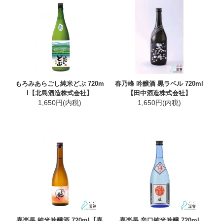
もろみあらごし純米どぶ 720m
春乃峰 吟醸酒 黒ラベル 720ml
l【北島酒造株式会社】
【田中酒造株式会社】
1,650円(内税)
1,650円(内税)
喜楽長 純米吟醸酒 720ml【喜
喜楽長 辛口純米吟醸 720ml