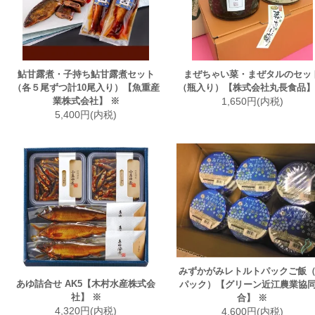
鮎甘露煮・子持ち鮎甘露煮セット
まぜちゃい菜・まぜタルのセッ
（各５尾ずつ計10尾入り）【魚重産
（瓶入り）【株式会社丸長食品】
業株式会社】 ※
1,650円(内税)
5,400円(内税)
みずかがみレトルトパックご飯（
あゆ詰合せ AK5【木村水産株式会
パック）【グリーン近江農業協
社】 ※
合】 ※
4,320円(内税)
4,600円(内税)