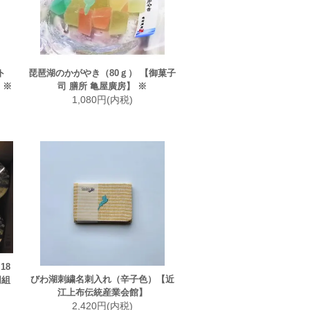
ト
琵琶湖のかがやき（80ｇ） 【御菓子
 ※
司 膳所 亀屋廣房】 ※
1,080円(内税)
18
びわ湖刺繍名刺入れ（辛子色）【近
同組
江上布伝統産業会館】
2,420円(内税)