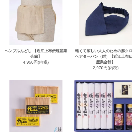
ヘンプふんどし 【近江上布伝統産業
軽くて涼しい大人のための麻ク
会館】
ヘアターバン（紺）【近江上布
4,950円(内税)
産業会館】
2,970円(内税)