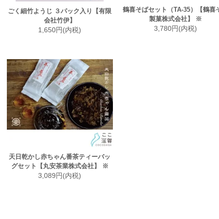
鶴喜そばセット（TA-35）【鶴喜
ごく細竹ようじ ３パック入り【有限
製菓株式会社】 ※
会社竹伊】
3,780円(内税)
1,650円(内税)
天日乾かし赤ちゃん番茶ティーバッ
グセット【丸安茶業株式会社】 ※
3,089円(内税)