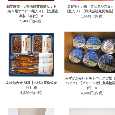
鮎甘露煮・子持ち鮎甘露煮セット
まぜちゃい菜・まぜタルのセッ
（各５尾ずつ計10尾入り）【魚重産
（瓶入り）【株式会社丸長食品】
業株式会社】 ※
1,650円(内税)
5,400円(内税)
みずかがみレトルトパックご飯（
あゆ詰合せ AK5【木村水産株式会
パック）【グリーン近江農業協
社】 ※
合】 ※
4,320円(内税)
4,600円(内税)