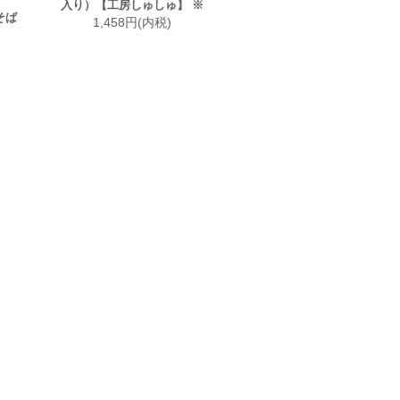
入り）【工房しゅしゅ】 ※
そば
1,458円(内税)