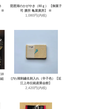
ト
琵琶湖のかがやき（80ｇ） 【御菓子
 ※
司 膳所 亀屋廣房】 ※
1,080円(内税)
18
びわ湖刺繍名刺入れ（辛子色）【近
同組
江上布伝統産業会館】
2,420円(内税)