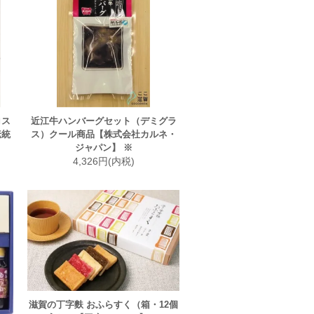
ロス
近江牛ハンバーグセット（デミグラ
伝統
ス）クール商品【株式会社カルネ・
ジャパン】 ※
4,326円(内税)
滋賀の丁字麩 おふらすく（箱・12個