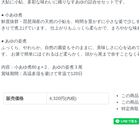
大鮎に小鮎、多彩な味わいに織りなすあゆの詰合せセットです。
● 小あゆ煮
鮮度抜群・琵琶湖産の天然の小鮎を、時間を置かずに小さな釜で少し
きりで煮上げています。 仕上がりもふっくら柔らかで、まろやかな味
● あゆの姿煮
ふっくら、やわらか。自然の麗姿もそのままに、美味しさに心を込め
す。 お箸で簡単にほぐれるほど柔らかく、頭から尾まで余すことなく
内容：小あゆ煮80ｇ×２、あゆの姿煮３尾
賞味期間：高温多湿を避けて常温で120日
この商品
販売価格
4,320円(内税)
この商品
特定商取