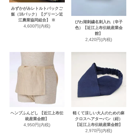
みずかがみレトルトパックご
飯（18パック）【グリーン近
江農業協同組合】 ※
びわ湖刺繍名刺入れ（辛子
4,600円(内税)
色）【近江上布伝統産業会
館】
2,420円(内税)
ヘンプふんどし 【近江上布伝
軽くて涼しい大人のための麻
統産業会館】
クロスヘアターバン（紺）
4,950円(内税)
【近江上布伝統産業会館】
2,970円(内税)