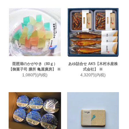
琵琶湖のかがやき（80ｇ）
あゆ詰合せ AK5【木村水産株
【御菓子司 膳所 亀屋廣房】 ※
式会社】 ※
1,080円(内税)
4,320円(内税)