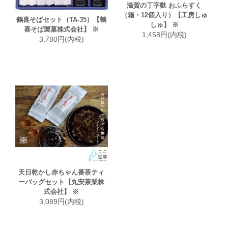
滋賀の丁字麩 おふらすく
（箱・12個入り）【工房しゅ
鶴喜そばセット（TA-35）【鶴
しゅ】 ※
喜そば製菓株式会社】 ※
1,458円(内税)
3,780円(内税)
天日乾かし赤ちゃん番茶ティ
ーバッグセット【丸安茶業株
式会社】 ※
3,089円(内税)