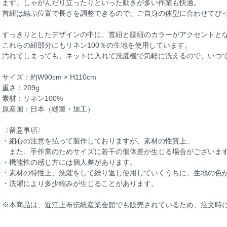
ます。しゃがんだり立ったりといった動きが多い作業も快適。
首紐は結ぶ位置で長さを調整できるので、ご自身の体型に合わせてぴ
すっきりとしたデザインの中に、首紐と腰紐のカラーがアクセントと
これらの紐部分にもリネン100％の生地を使用しています。
汚れてしまっても、ネットに入れて洗濯機で気軽に洗えるので、いつ
サイズ：約W90cm × H110cm
重さ：209g
素材：リネン100%
原産国：日本（縫製・加工）
〈留意事項〉
・細心の注意を払って製作しておりますが、素材の性質上、
また、手作業のためサイズに若干の個体差が生じる場合がございま
・機能性の感じ方には個人差があります。
・素材の特性上、洗濯をして繰り返し使用していくうちに、生地の色
・洗濯により多少縮みが生じることがあります。
※本商品は、近江上布伝統産業会館でも販売されているため、注文時