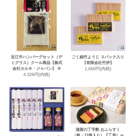
近江牛ハンバーグセット（デ
ごく細竹ようじ ３パック入り
ミグラス）クール商品【株式
【有限会社竹伊】
会社カルネ・ジャパン】 ※
1,650円(内税)
4,326円(内税)
滋賀の丁字麩 おふらすく
（箱・12個入り）【工房しゅ