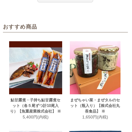
おすすめ商品
鮎甘露煮・子持ち鮎甘露煮セ
まぜちゃい菜・まぜタルのセ
ット（各５尾ずつ計10尾入
ット（瓶入り）【株式会社丸
り）【魚重産業株式会社】 ※
長食品】 ※
5,400円(内税)
1,650円(内税)