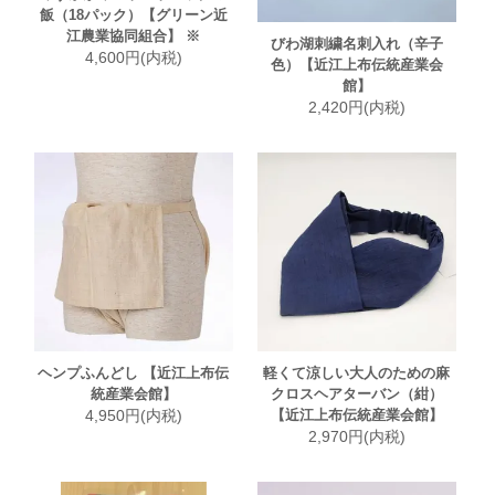
飯（18パック）【グリーン近
江農業協同組合】 ※
びわ湖刺繍名刺入れ（辛子
4,600円(内税)
色）【近江上布伝統産業会
館】
2,420円(内税)
ヘンプふんどし 【近江上布伝
軽くて涼しい大人のための麻
統産業会館】
クロスヘアターバン（紺）
4,950円(内税)
【近江上布伝統産業会館】
2,970円(内税)