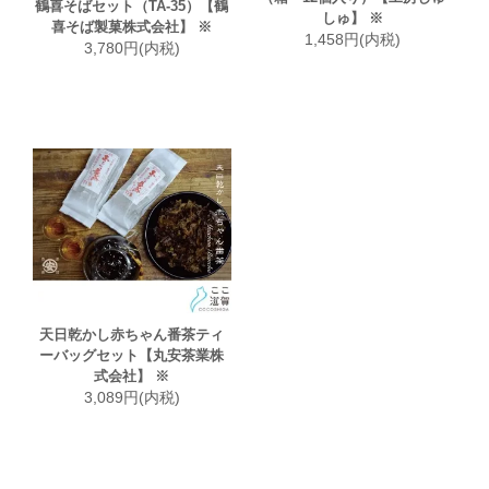
鶴喜そばセット（TA-35）【鶴
しゅ】 ※
喜そば製菓株式会社】 ※
1,458円(内税)
3,780円(内税)
天日乾かし赤ちゃん番茶ティ
ーバッグセット【丸安茶業株
式会社】 ※
3,089円(内税)