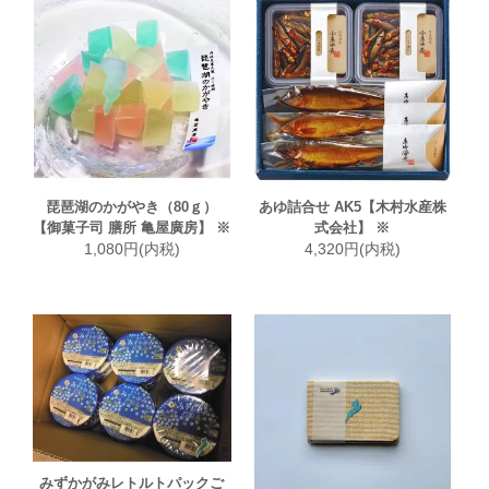
琵琶湖のかがやき（80ｇ）
あゆ詰合せ AK5【木村水産株
【御菓子司 膳所 亀屋廣房】 ※
式会社】 ※
1,080円(内税)
4,320円(内税)
みずかがみレトルトパックご