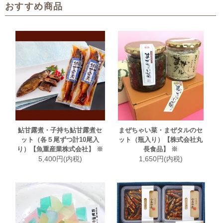
おすすめ商品
鮎甘露煮・子持ち鮎甘露煮セ
まぜちゃい菜・まぜタルのセ
ット（各５尾ずつ計10尾入
ット（瓶入り）【株式会社丸
り）【魚重産業株式会社】 ※
長食品】 ※
5,400円(内税)
1,650円(内税)