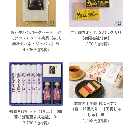
近江牛ハンバーグセット（デ
ごく細竹ようじ ３パック入り
ミグラス）クール商品【株式
【有限会社竹伊】
会社カルネ・ジャパン】 ※
1,650円(内税)
4,326円(内税)
滋賀の丁字麩 おふらすく
（箱・12個入り）【工房しゅ
鶴喜そばセット（TA-35）【鶴
しゅ】 ※
喜そば製菓株式会社】 ※
1,458円(内税)
3,780円(内税)