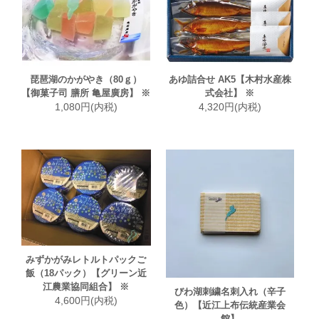
琵琶湖のかがやき（80ｇ）
あゆ詰合せ AK5【木村水産株
【御菓子司 膳所 亀屋廣房】 ※
式会社】 ※
1,080円(内税)
4,320円(内税)
みずかがみレトルトパックご
飯（18パック）【グリーン近
江農業協同組合】 ※
びわ湖刺繍名刺入れ（辛子
4,600円(内税)
色）【近江上布伝統産業会
館】