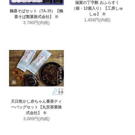
滋賀の丁字麩 おふらすく
（箱・12個入り）【工房しゅ
鶴喜そばセット（TA-35）【鶴
しゅ】 ※
喜そば製菓株式会社】 ※
1,458円(内税)
3,780円(内税)
天日乾かし赤ちゃん番茶ティ
ーバッグセット【丸安茶業株
式会社】 ※
3,089円(内税)