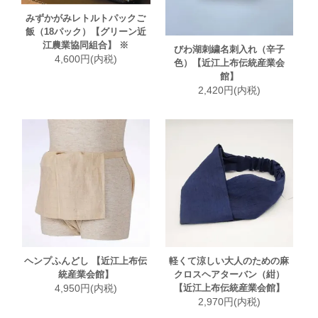
みずかがみレトルトパックご
飯（18パック）【グリーン近
江農業協同組合】 ※
びわ湖刺繍名刺入れ（辛子
4,600円(内税)
色）【近江上布伝統産業会
館】
2,420円(内税)
ヘンプふんどし 【近江上布伝
軽くて涼しい大人のための麻
統産業会館】
クロスヘアターバン（紺）
4,950円(内税)
【近江上布伝統産業会館】
2,970円(内税)