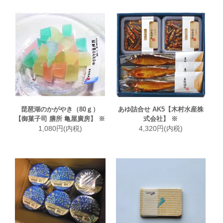
琵琶湖のかがやき（80ｇ）
あゆ詰合せ AK5【木村水産株
【御菓子司 膳所 亀屋廣房】 ※
式会社】 ※
1,080円(内税)
4,320円(内税)