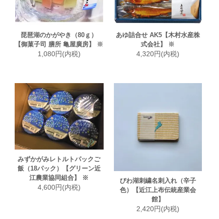
琵琶湖のかがやき（80ｇ）
あゆ詰合せ AK5【木村水産株
【御菓子司 膳所 亀屋廣房】 ※
式会社】 ※
1,080円(内税)
4,320円(内税)
みずかがみレトルトパックご
飯（18パック）【グリーン近
江農業協同組合】 ※
びわ湖刺繍名刺入れ（辛子
4,600円(内税)
色）【近江上布伝統産業会
館】
2,420円(内税)