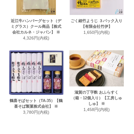
近江牛ハンバーグセット（デ
ごく細竹ようじ ３パック入り
ミグラス）クール商品【株式
【有限会社竹伊】
会社カルネ・ジャパン】 ※
1,650円(内税)
4,326円(内税)
滋賀の丁字麩 おふらすく
（箱・12個入り）【工房しゅ
鶴喜そばセット（TA-35）【鶴
しゅ】 ※
喜そば製菓株式会社】 ※
1,458円(内税)
3,780円(内税)