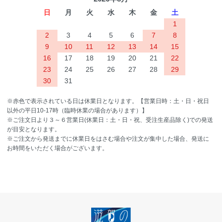
日
月
火
水
木
金
土
1
2
3
4
5
6
7
8
9
10
11
12
13
14
15
16
17
18
19
20
21
22
23
24
25
26
27
28
29
30
31
※赤色で表示されている日は休業日となります。【営業日時：土・日・祝日
以外の平日10-17時（臨時休業の場合があります）】
※ご注文日より３～６営業日(休業日：土・日・祝、受注生産品除く)での発送
が目安となります。
※ご注文から発送までに休業日をはさむ場合や注文が集中した場合、発送に
お時間をいただく場合がございます。