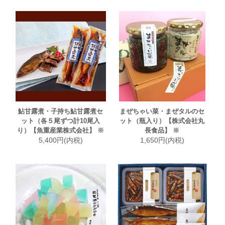
鮎甘露煮・子持ち鮎甘露煮セ
まぜちゃい菜・まぜタルのセ
ット（各５尾ずつ計10尾入
ット（瓶入り）【株式会社丸
り）【魚重産業株式会社】 ※
長食品】 ※
5,400円(内税)
1,650円(内税)