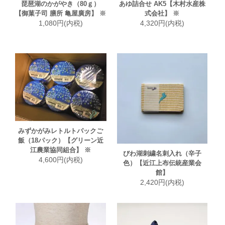
琵琶湖のかがやき（80ｇ）
あゆ詰合せ AK5【木村水産株
【御菓子司 膳所 亀屋廣房】 ※
式会社】 ※
1,080円(内税)
4,320円(内税)
みずかがみレトルトパックご
飯（18パック）【グリーン近
江農業協同組合】 ※
びわ湖刺繍名刺入れ（辛子
4,600円(内税)
色）【近江上布伝統産業会
館】
2,420円(内税)