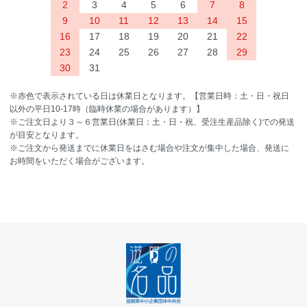
2
3
4
5
6
7
8
9
10
11
12
13
14
15
16
17
18
19
20
21
22
23
24
25
26
27
28
29
30
31
※赤色で表示されている日は休業日となります。【営業日時：土・日・祝日
以外の平日10-17時（臨時休業の場合があります）】
※ご注文日より３～６営業日(休業日：土・日・祝、受注生産品除く)での発送
が目安となります。
※ご注文から発送までに休業日をはさむ場合や注文が集中した場合、発送に
お時間をいただく場合がございます。