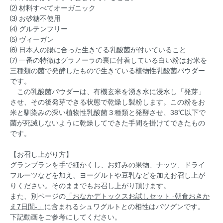
⑵ 材料すべてオーガニック
⑶ お砂糖不使用
⑷ グルテンフリー
⑸ ヴィーガン
⑹ 日本人の腸に合った生きてる乳酸菌が付いていること
⑺ 一番の特徴はグラノーラの裏に付着している白い粉はお米を
三種類の菌で発酵したもので生きている植物性乳酸菌パウダー
です。
この乳酸菌パウダーは、有機玄米を湧き水に浸水し「発芽」
させ、その後発芽できる状態で乾燥し製粉します。この粉をお
米と馴染みの深い植物性乳酸菌３種類と発酵させ、38℃以下で
菌が死滅しないように乾燥してできた手間を掛けてできたもの
です。
【お召し上がり方】
グランブランを手で細かくし、お好みの果物、ナッツ、ドライ
フルーツなどを加え、ヨーグルトや豆乳などを加えお召し上が
りください。そのままでもお召し上がり頂けます。
また、別ページの
「おなかデトックスお試しセット -朝食おきか
え7日間-」
に含まれるシュワグルトとの相性はバツグンです。
下記動画をご参考にしてください。