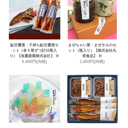
鮎甘露煮・子持ち鮎甘露煮セ
まぜちゃい菜・まぜタルのセ
ット（各５尾ずつ計10尾入
ット（瓶入り）【株式会社丸
り）【魚重産業株式会社】 ※
長食品】 ※
5,400円(内税)
1,650円(内税)