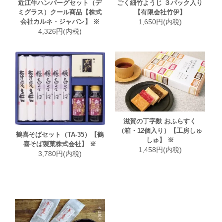
近江牛ハンバーグセット（デ
ごく細竹ようじ ３パック入り
ミグラス）クール商品【株式
【有限会社竹伊】
会社カルネ・ジャパン】 ※
1,650円(内税)
4,326円(内税)
滋賀の丁字麩 おふらすく
（箱・12個入り）【工房しゅ
鶴喜そばセット（TA-35）【鶴
しゅ】 ※
喜そば製菓株式会社】 ※
1,458円(内税)
3,780円(内税)