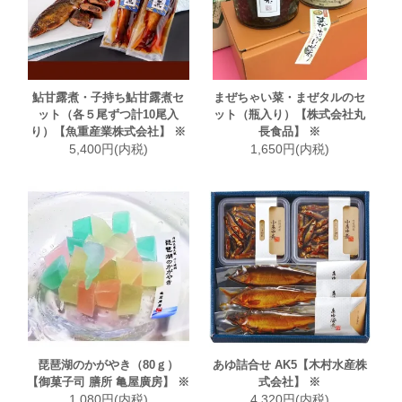
鮎甘露煮・子持ち鮎甘露煮セ
まぜちゃい菜・まぜタルのセ
ット（各５尾ずつ計10尾入
ット（瓶入り）【株式会社丸
り）【魚重産業株式会社】 ※
長食品】 ※
5,400円(内税)
1,650円(内税)
琵琶湖のかがやき（80ｇ）
あゆ詰合せ AK5【木村水産株
【御菓子司 膳所 亀屋廣房】 ※
式会社】 ※
1,080円(内税)
4,320円(内税)