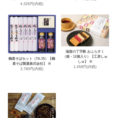
4,326円(内税)
滋賀の丁字麩 おふらすく
（箱・12個入り）【工房しゅ
鶴喜そばセット（TA-35）【鶴
しゅ】 ※
喜そば製菓株式会社】 ※
1,458円(内税)
3,780円(内税)