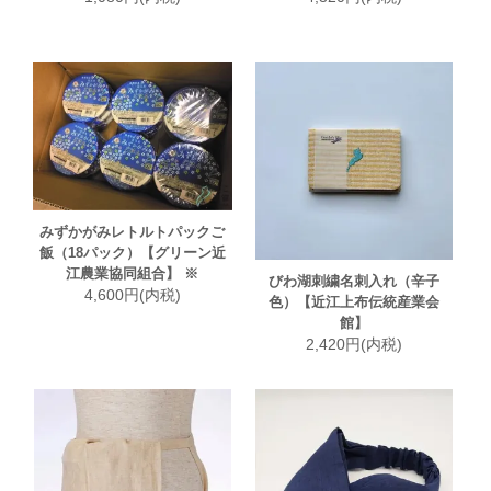
みずかがみレトルトパックご
飯（18パック）【グリーン近
江農業協同組合】 ※
びわ湖刺繍名刺入れ（辛子
4,600円(内税)
色）【近江上布伝統産業会
館】
2,420円(内税)