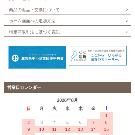
商品の返品・交換について
ホーム画面への追加方法
特定商取引法に基づく表記
営業日カレンダー
2026年8月
日
月
火
水
木
金
土
1
2
3
4
5
6
7
8
9
10
11
12
13
14
15