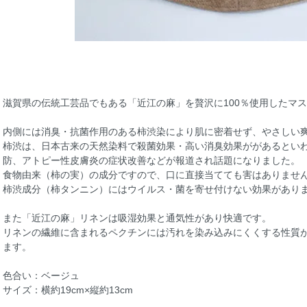
滋賀県の伝統工芸品でもある「近江の麻」を贅沢に100％使用したマ
内側には消臭・抗菌作用のある柿渋染により肌に密着せず、やさしい
柿渋は、日本古来の天然染料で殺菌効果・高い消臭効果ががあるとい
防、アトピー性皮膚炎の症状改善などが報道され話題になりました。
食物由来（柿の実）の成分ですので、口に直接当てても害はありませ
柿渋成分（柿タンニン）にはウイルス・菌を寄せ付けない効果があり
また「近江の麻」リネンは吸湿効果と通気性があり快適です。
リネンの繊維に含まれるペクチンには汚れを染み込みにくくする性質
ます。
色合い：ベージュ
サイズ：横約19cm×縦約13cm