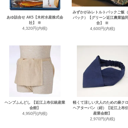
みずかがみレトルトパックご飯（
あゆ詰合せ AK5【木村水産株式会
パック）【グリーン近江農業協
社】 ※
合】 ※
4,320円(内税)
4,600円(内税)
ヘンプふんどし 【近江上布伝統産業
軽くて涼しい大人のための麻ク
会館】
ヘアターバン（紺）【近江上布
4,950円(内税)
産業会館】
2,970円(内税)