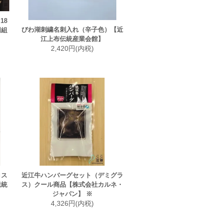
18
びわ湖刺繍名刺入れ（辛子色）【近
同組
江上布伝統産業会館】
2,420円(内税)
ロス
近江牛ハンバーグセット（デミグラ
伝統
ス）クール商品【株式会社カルネ・
ジャパン】 ※
4,326円(内税)