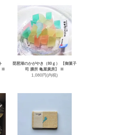
ト
琵琶湖のかがやき（80ｇ） 【御菓子
 ※
司 膳所 亀屋廣房】 ※
1,080円(内税)