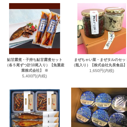
鮎甘露煮・子持ち鮎甘露煮セット
まぜちゃい菜・まぜタルのセッ
（各５尾ずつ計10尾入り）【魚重産
（瓶入り）【株式会社丸長食品】
業株式会社】 ※
1,650円(内税)
5,400円(内税)