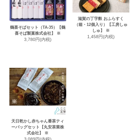
滋賀の丁字麩 おふらすく
（箱・12個入り）【工房しゅ
鶴喜そばセット（TA-35）【鶴
しゅ】 ※
喜そば製菓株式会社】 ※
1,458円(内税)
3,780円(内税)
天日乾かし赤ちゃん番茶ティ
ーバッグセット【丸安茶業株
式会社】 ※
3,089円(内税)