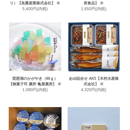
り）【魚重産業株式会社】 ※
長食品】 ※
5,400円(内税)
1,650円(内税)
琵琶湖のかがやき（80ｇ）
あゆ詰合せ AK5【木村水産株
【御菓子司 膳所 亀屋廣房】 ※
式会社】 ※
1,080円(内税)
4,320円(内税)