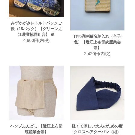
みずかがみレトルトパックご
飯（18パック）【グリーン近
江農業協同組合】 ※
びわ湖刺繍名刺入れ（辛子
4,600円(内税)
色）【近江上布伝統産業会
館】
2,420円(内税)
ヘンプふんどし 【近江上布伝
軽くて涼しい大人のための麻
統産業会館】
クロスヘアターバン（紺）