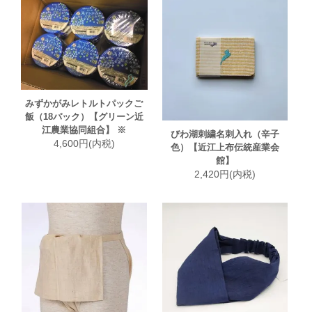
みずかがみレトルトパックご
飯（18パック）【グリーン近
江農業協同組合】 ※
びわ湖刺繍名刺入れ（辛子
4,600円(内税)
色）【近江上布伝統産業会
館】
2,420円(内税)