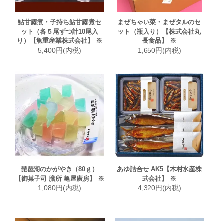
鮎甘露煮・子持ち鮎甘露煮セ
まぜちゃい菜・まぜタルのセ
ット（各５尾ずつ計10尾入
ット（瓶入り）【株式会社丸
り）【魚重産業株式会社】 ※
長食品】 ※
5,400円(内税)
1,650円(内税)
琵琶湖のかがやき（80ｇ）
あゆ詰合せ AK5【木村水産株
【御菓子司 膳所 亀屋廣房】 ※
式会社】 ※
1,080円(内税)
4,320円(内税)