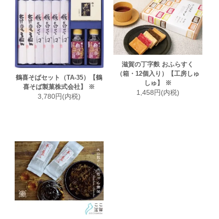
滋賀の丁字麩 おふらすく
（箱・12個入り）【工房しゅ
鶴喜そばセット（TA-35）【鶴
しゅ】 ※
喜そば製菓株式会社】 ※
1,458円(内税)
3,780円(内税)