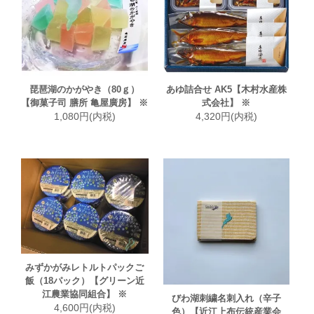
琵琶湖のかがやき（80ｇ）
あゆ詰合せ AK5【木村水産株
【御菓子司 膳所 亀屋廣房】 ※
式会社】 ※
1,080円(内税)
4,320円(内税)
みずかがみレトルトパックご
飯（18パック）【グリーン近
江農業協同組合】 ※
びわ湖刺繍名刺入れ（辛子
4,600円(内税)
色）【近江上布伝統産業会