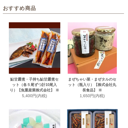
おすすめ商品
鮎甘露煮・子持ち鮎甘露煮セ
まぜちゃい菜・まぜタルのセ
ット（各５尾ずつ計10尾入
ット（瓶入り）【株式会社丸
り）【魚重産業株式会社】 ※
長食品】 ※
5,400円(内税)
1,650円(内税)