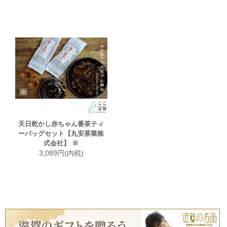
天日乾かし赤ちゃん番茶ティ
ーバッグセット【丸安茶業株
式会社】 ※
3,089円(内税)