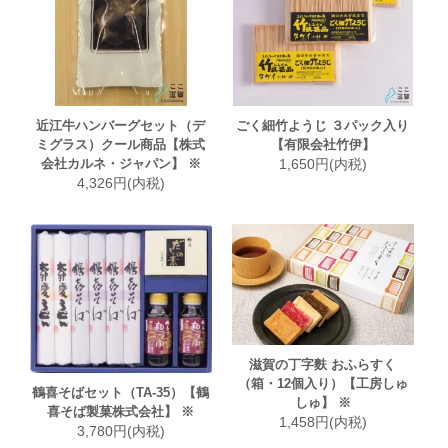
近江牛ハンバーグセット（デ
ごく細竹ようじ ３パック入り
ミグラス）クール商品【株式
【有限会社竹伊】
会社カルネ・ジャパン】 ※
1,650円(内税)
4,326円(内税)
滋賀の丁字麩 おふらすく
（箱・12個入り）【工房しゅ
鶴喜そばセット（TA-35）【鶴
しゅ】 ※
喜そば製菓株式会社】 ※
1,458円(内税)
3,780円(内税)