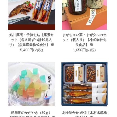
鮎甘露煮・子持ち鮎甘露煮セ
まぜちゃい菜・まぜタルのセ
ット（各５尾ずつ計10尾入
ット（瓶入り）【株式会社丸
り）【魚重産業株式会社】 ※
長食品】 ※
5,400円(内税)
1,650円(内税)
琵琶湖のかがやき（80ｇ）
あゆ詰合せ AK5【木村水産株