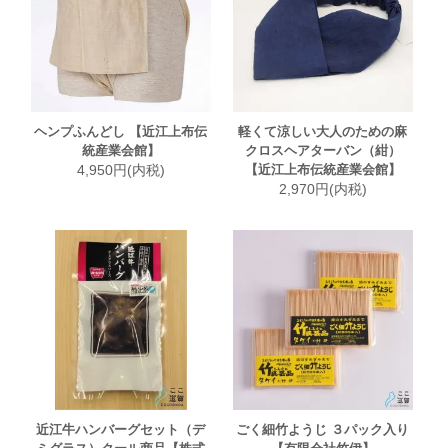
ヘンプふんどし 【近江上布伝
軽くて涼しい大人のための麻
統産業会館】
クロスヘアターバン（紺）
4,950円(内税)
【近江上布伝統産業会館】
2,970円(内税)
近江牛ハンバーグセット（デ
ごく細竹ようじ ３パック入り