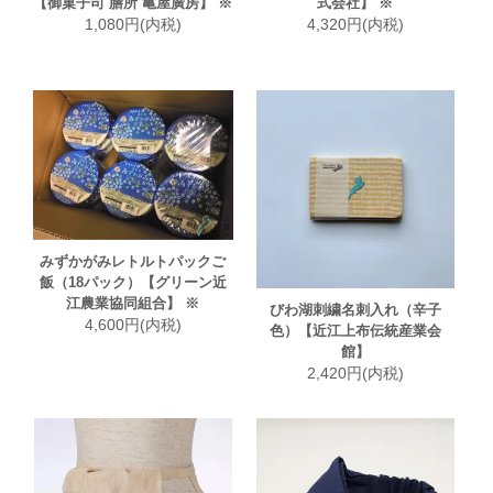
【御菓子司 膳所 亀屋廣房】 ※
式会社】 ※
1,080円(内税)
4,320円(内税)
みずかがみレトルトパックご
飯（18パック）【グリーン近
江農業協同組合】 ※
びわ湖刺繍名刺入れ（辛子
4,600円(内税)
色）【近江上布伝統産業会
館】
2,420円(内税)