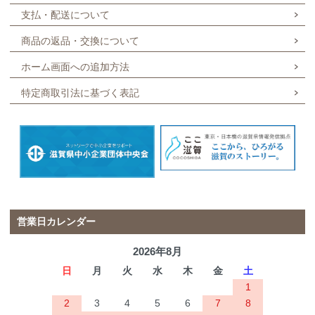
支払・配送について
商品の返品・交換について
ホーム画面への追加方法
特定商取引法に基づく表記
営業日カレンダー
2026年8月
日
月
火
水
木
金
土
1
2
3
4
5
6
7
8