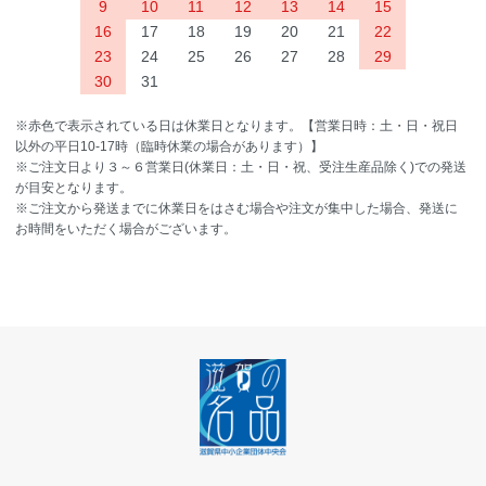
9
10
11
12
13
14
15
16
17
18
19
20
21
22
23
24
25
26
27
28
29
30
31
※赤色で表示されている日は休業日となります。【営業日時：土・日・祝日
以外の平日10-17時（臨時休業の場合があります）】
※ご注文日より３～６営業日(休業日：土・日・祝、受注生産品除く)での発送
が目安となります。
※ご注文から発送までに休業日をはさむ場合や注文が集中した場合、発送に
お時間をいただく場合がございます。