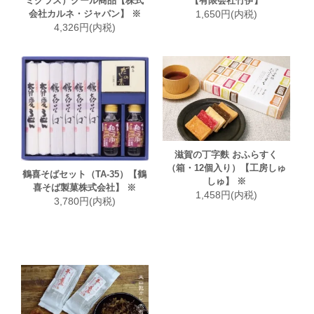
ミグラス）クール商品【株式
【有限会社竹伊】
会社カルネ・ジャパン】 ※
1,650円(内税)
4,326円(内税)
滋賀の丁字麩 おふらすく
（箱・12個入り）【工房しゅ
鶴喜そばセット（TA-35）【鶴
しゅ】 ※
喜そば製菓株式会社】 ※
1,458円(内税)
3,780円(内税)