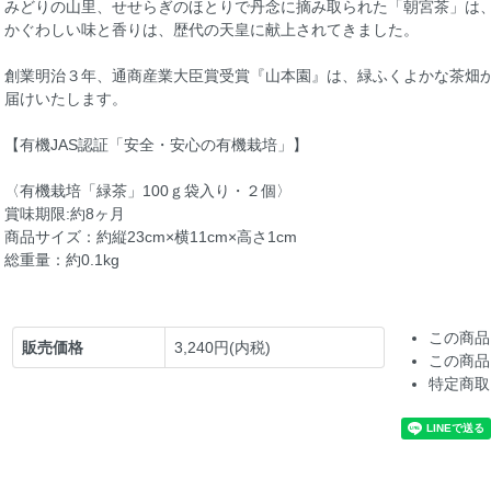
みどりの山里、せせらぎのほとりで丹念に摘み取られた「朝宮茶」は
かぐわしい味と香りは、歴代の天皇に献上されてきました。
創業明治３年、通商産業大臣賞受賞『山本園』は、緑ふくよかな茶畑
届けいたします。
【有機JAS認証「安全・安心の有機栽培」】
〈有機栽培「緑茶」100ｇ袋入り・２個〉
賞味期限:約8ヶ月
商品サイズ：約縦23cm×横11cm×高さ1cm
総重量：約0.1kg
この商品
販売価格
3,240円(内税)
この商品
特定商取