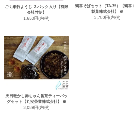
鶴喜そばセット（TA-35）【鶴喜
ごく細竹ようじ ３パック入り【有限
製菓株式会社】 ※
会社竹伊】
3,780円(内税)
1,650円(内税)
天日乾かし赤ちゃん番茶ティーバッ
グセット【丸安茶業株式会社】 ※
3,089円(内税)