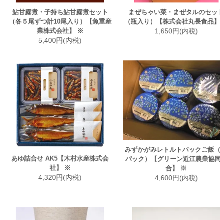
鮎甘露煮・子持ち鮎甘露煮セット
まぜちゃい菜・まぜタルのセッ
（各５尾ずつ計10尾入り）【魚重産
（瓶入り）【株式会社丸長食品】
業株式会社】 ※
1,650円(内税)
5,400円(内税)
みずかがみレトルトパックご飯（
あゆ詰合せ AK5【木村水産株式会
パック）【グリーン近江農業協
社】 ※
合】 ※
4,320円(内税)
4,600円(内税)