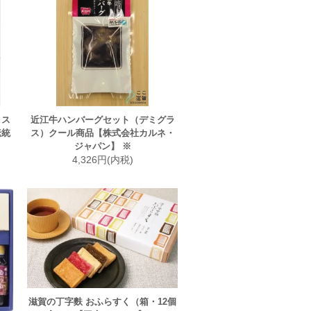
ロス
近江牛ハンバーグセット（デミグラ
伝統
ス）クール商品【株式会社カルネ・
ジャパン】 ※
4,326円(内税)
滋賀の丁字麩 おふらすく（箱・12個