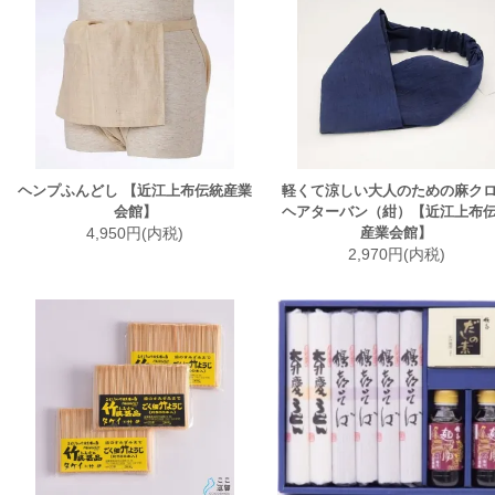
ヘンプふんどし 【近江上布伝統産業
軽くて涼しい大人のための麻ク
会館】
ヘアターバン（紺）【近江上布
4,950円(内税)
産業会館】
2,970円(内税)