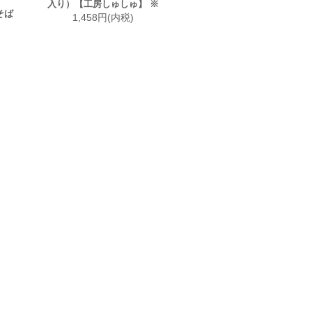
入り）【工房しゅしゅ】 ※
そば
1,458円(内税)