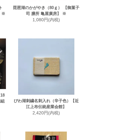
ト
琵琶湖のかがやき（80ｇ） 【御菓子
 ※
司 膳所 亀屋廣房】 ※
1,080円(内税)
18
びわ湖刺繍名刺入れ（辛子色）【近
同組
江上布伝統産業会館】
2,420円(内税)