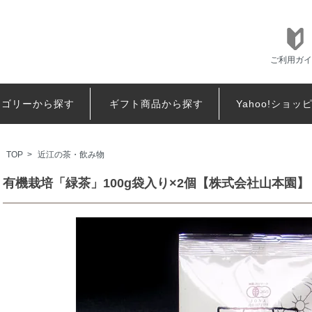
ご利用ガイ
テゴリーから探す
ギフト商品から探す
Yahoo!ショッ
TOP
>
近江の茶・飲み物
有機栽培「緑茶」100g袋入り×2個【株式会社山本園】