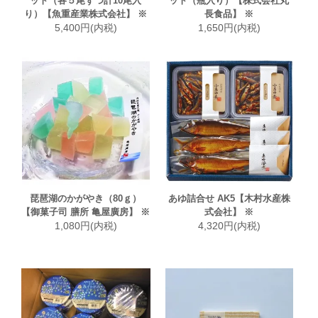
ット（各５尾ずつ計10尾入
ット（瓶入り）【株式会社丸
り）【魚重産業株式会社】 ※
長食品】 ※
5,400円(内税)
1,650円(内税)
琵琶湖のかがやき（80ｇ）
あゆ詰合せ AK5【木村水産株
【御菓子司 膳所 亀屋廣房】 ※
式会社】 ※
1,080円(内税)
4,320円(内税)