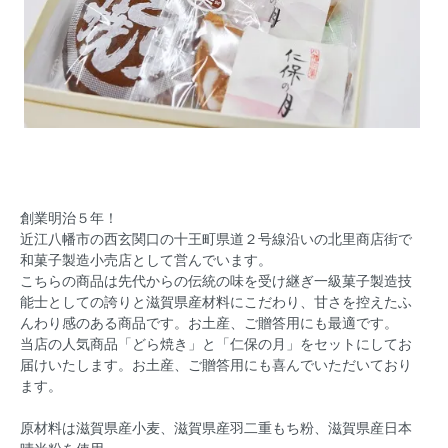
創業明治５年！
近江八幡市の西玄関口の十王町県道２号線沿いの北里商店街で
和菓子製造小売店として営んでいます。
こちらの商品は先代からの伝統の味を受け継ぎ一級菓子製造技
能士としての誇りと滋賀県産材料にこだわり、甘さを控えたふ
んわり感のある商品です。お土産、ご贈答用にも最適です。
当店の人気商品「どら焼き」と「仁保の月」をセットにしてお
届けいたします。お土産、ご贈答用にも喜んでいただいており
ます。
原材料は滋賀県産小麦、滋賀県産羽二重もち粉、滋賀県産日本