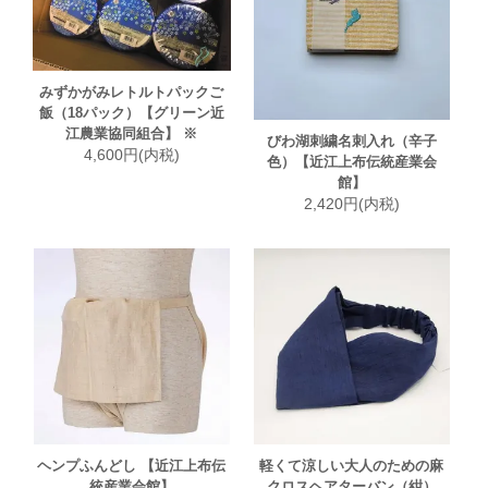
みずかがみレトルトパックご
飯（18パック）【グリーン近
江農業協同組合】 ※
びわ湖刺繍名刺入れ（辛子
4,600円(内税)
色）【近江上布伝統産業会
館】
2,420円(内税)
ヘンプふんどし 【近江上布伝
軽くて涼しい大人のための麻
統産業会館】
クロスヘアターバン（紺）