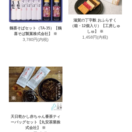
滋賀の丁字麩 おふらすく
（箱・12個入り）【工房しゅ
鶴喜そばセット（TA-35）【鶴
しゅ】 ※
喜そば製菓株式会社】 ※
1,458円(内税)
3,780円(内税)
天日乾かし赤ちゃん番茶ティ
ーバッグセット【丸安茶業株
式会社】 ※