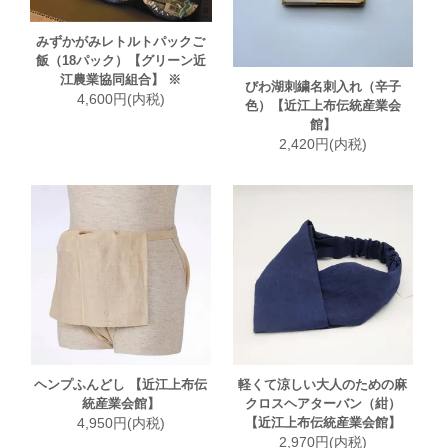
みずかがみレトルトパックご
飯（18パック）【グリーン近
江農業協同組合】 ※
びわ湖刺繍名刺入れ（辛子
4,600円(内税)
色）【近江上布伝統産業会
館】
2,420円(内税)
ヘンプふんどし 【近江上布伝
軽くて涼しい大人のための麻
統産業会館】
クロスヘアターバン（紺）
4,950円(内税)
【近江上布伝統産業会館】
2,970円(内税)