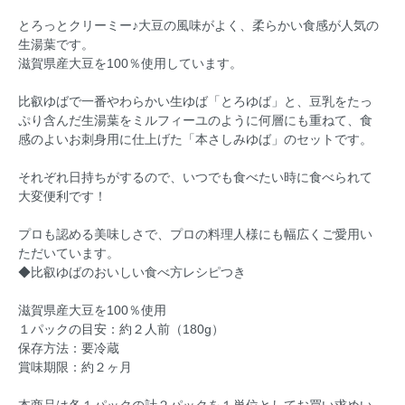
とろっとクリーミー♪大豆の風味がよく、柔らかい食感が人気の
生湯葉です。
滋賀県産大豆を100％使用しています。
比叡ゆばで一番やわらかい生ゆば「とろゆば」と、豆乳をたっ
ぷり含んだ生湯葉をミルフィーユのように何層にも重ねて、食
感のよいお刺身用に仕上げた「本さしみゆば」のセットです。
それぞれ日持ちがするので、いつでも食べたい時に食べられて
大変便利です！
プロも認める美味しさで、プロの料理人様にも幅広くご愛用い
ただいています。
◆比叡ゆばのおいしい食べ方レシピつき
滋賀県産大豆を100％使用
１パックの目安：約２人前（180g）
保存方法：要冷蔵
賞味期限：約２ヶ月
本商品は各１パックの計２パックを１単位としてお買い求めい