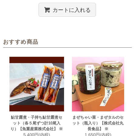
カートに入れる
おすすめ商品
鮎甘露煮・子持ち鮎甘露煮セ
まぜちゃい菜・まぜタルのセ
ット（各５尾ずつ計10尾入
ット（瓶入り）【株式会社丸
り）【魚重産業株式会社】 ※
長食品】 ※
5,400円(内税)
1,650円(内税)