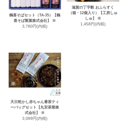
滋賀の丁字麩 おふらすく
（箱・12個入り）【工房しゅ
鶴喜そばセット（TA-35）【鶴
しゅ】 ※
喜そば製菓株式会社】 ※
1,458円(内税)
3,780円(内税)
天日乾かし赤ちゃん番茶ティ
ーバッグセット【丸安茶業株
式会社】 ※
3,089円(内税)