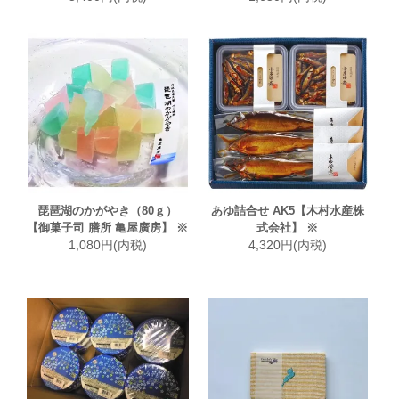
琵琶湖のかがやき（80ｇ）
あゆ詰合せ AK5【木村水産株
【御菓子司 膳所 亀屋廣房】 ※
式会社】 ※
1,080円(内税)
4,320円(内税)