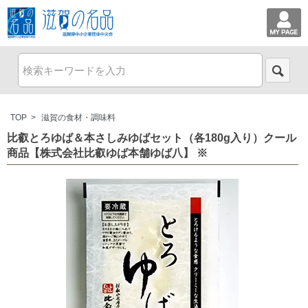
TOP
>
滋賀の食材・調味料
比叡とろゆば＆本さしみゆばセット（各180g入り）クール
商品【株式会社比叡ゆば本舗ゆば八】 ※