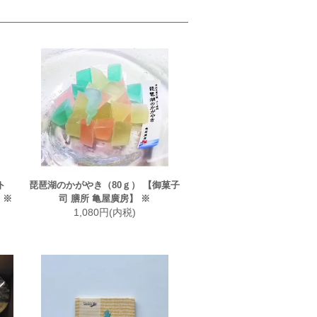
ト
琵琶湖のかがやき（80ｇ） 【御菓子
 ※
司 膳所 亀屋廣房】 ※
1,080円(内税)