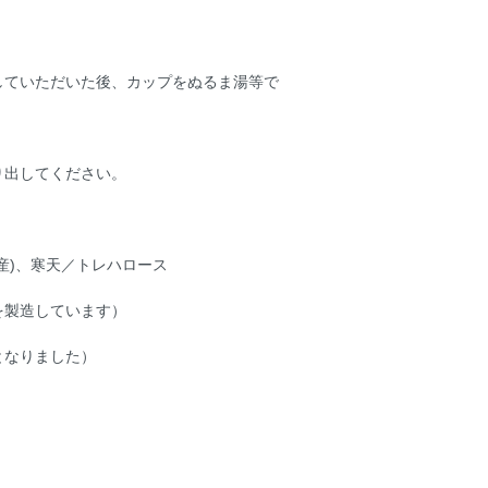
していただいた後、カップをぬるま湯等で
り出してください。
産)、寒天／トレハロース
製造しています）
となりました）