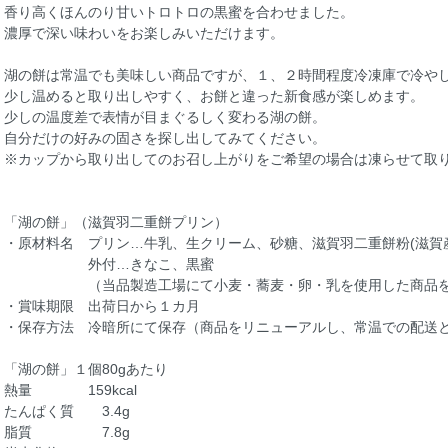
香り高くほんのり甘いトロトロの黒蜜を合わせました。
濃厚で深い味わいをお楽しみいただけます。
湖の餅は常温でも美味しい商品ですが、１、２時間程度冷凍庫で冷や
少し温めると取り出しやすく、お餅と違った新食感が楽しめます。
少しの温度差で表情が目まぐるしく変わる湖の餅。
自分だけの好みの固さを探し出してみてください。
※カップから取り出してのお召し上がりをご希望の場合は凍らせて取
「湖の餅」（滋賀羽二重餅プリン）
・原材料名 プリン…牛乳、生クリーム、砂糖、滋賀羽二重餅粉(滋賀
外付…きなこ、黒蜜
（当品製造工場にて小麦・蕎麦・卵・乳を使用した商品を
・賞味期限 出荷日から１カ月
・保存方法 冷暗所にて保存（商品をリニューアルし、常温での配送
「湖の餅」１個80gあたり
熱量 159kcal
たんぱく質 3.4g
脂質 7.8g