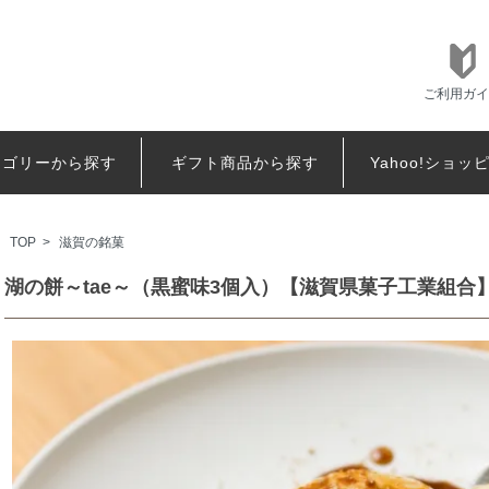
ご利用ガイ
テゴリーから探す
ギフト商品から探す
Yahoo!ショッ
TOP
>
滋賀の銘菓
湖の餅～tae～（黒蜜味3個入）【滋賀県菓子工業組合】