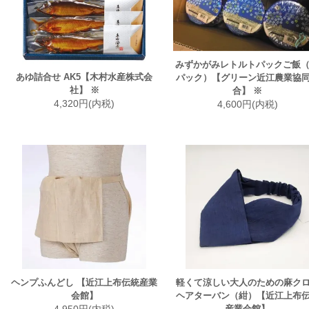
みずかがみレトルトパックご飯（
あゆ詰合せ AK5【木村水産株式会
パック）【グリーン近江農業協
社】 ※
合】 ※
4,320円(内税)
4,600円(内税)
ヘンプふんどし 【近江上布伝統産業
軽くて涼しい大人のための麻ク
会館】
ヘアターバン（紺）【近江上布
産業会館】