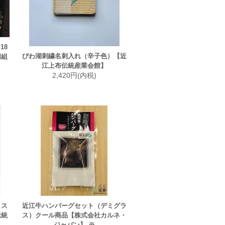
18
びわ湖刺繍名刺入れ（辛子色）【近
同組
江上布伝統産業会館】
2,420円(内税)
ロス
近江牛ハンバーグセット（デミグラ
伝統
ス）クール商品【株式会社カルネ・
ジャパン】 ※