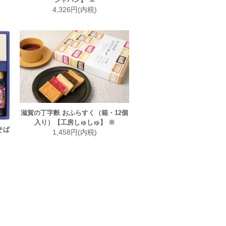
4,326円(内税)
滋賀の丁字麩 おふらすく（箱・12個
入り）【工房しゅしゅ】 ※
そば
1,458円(内税)