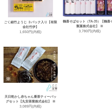
鶴喜そばセット（TA-35）【鶴喜
ごく細竹ようじ ３パック入り【有限
製菓株式会社】 ※
会社竹伊】
3,780円(内税)
1,650円(内税)
天日乾かし赤ちゃん番茶ティーバッ
グセット【丸安茶業株式会社】 ※
3,089円(内税)