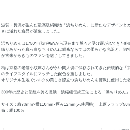
滋賀・長浜が生んだ最高級絹織物「浜ちりめん」に新たなデザインと
さに溢れた逸品が誕生しました。
浜ちりめんは1750年代の初めから現在まで脈々と受け継がれてきた純
織りあがった真っ白なちりめんは絹糸ならではの柔らかな光沢と、独特
が古来からきものファンを魅了してきました。
柄は京都の老舗小紋屋さんが永い間大切に保存されてきた伝統的な「
のライフスタイルにマッチした配色を施しました。
オリジナル生地でシルクの美しさ際立つ浜ちりめんを贅沢に使用した
300年の歴史と伝統を誇る長浜・浜縮緬伝統工法による「浜ちりめん」
サイズ：縦70mm×横110mm×厚み12mm(未使用時) 上蓋フラップ58
布：絹100％