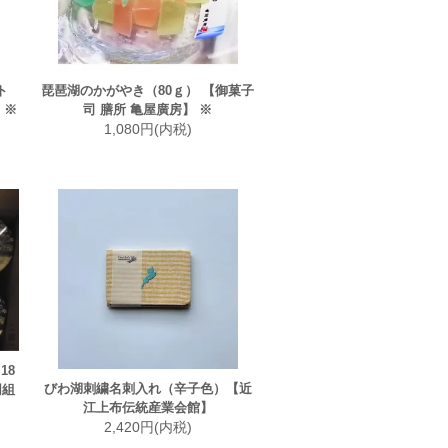
ト
琵琶湖のかがやき（80ｇ） 【御菓子
 ※
司 膳所 亀屋廣房】 ※
1,080円(内税)
18
びわ湖刺繍名刺入れ（辛子色）【近
同組
江上布伝統産業会館】
2,420円(内税)