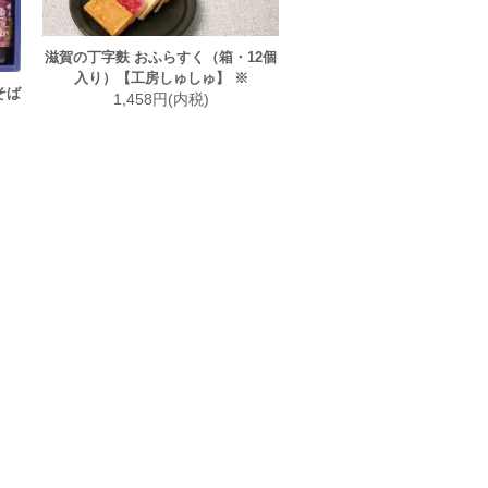
滋賀の丁字麩 おふらすく（箱・12個
入り）【工房しゅしゅ】 ※
そば
1,458円(内税)