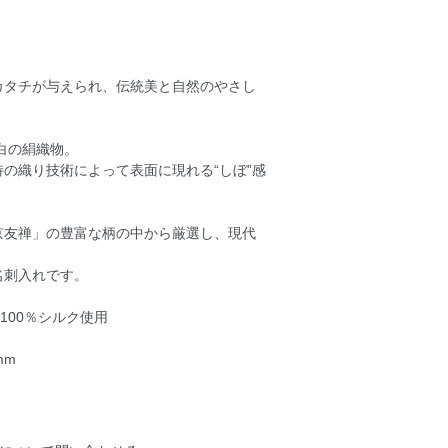
カタチが与えられ、伝統美と自然のやさし
白の絹織物。
の織り技術によって表面に現れる“しぼ”感
京友禅」の豊富な柄の中から厳選し、現代
名刺入れです。
100％シルク使用
mm