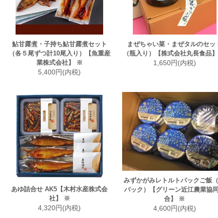
鮎甘露煮・子持ち鮎甘露煮セット
まぜちゃい菜・まぜタルのセッ
（各５尾ずつ計10尾入り）【魚重産
（瓶入り）【株式会社丸長食品】
業株式会社】 ※
1,650円(内税)
5,400円(内税)
みずかがみレトルトパックご飯（
あゆ詰合せ AK5【木村水産株式会
パック）【グリーン近江農業協
社】 ※
合】 ※
4,320円(内税)
4,600円(内税)