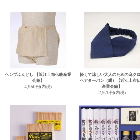
ヘンプふんどし 【近江上布伝統産業
軽くて涼しい大人のための麻ク
会館】
ヘアターバン（紺）【近江上布
4,950円(内税)
産業会館】
2,970円(内税)