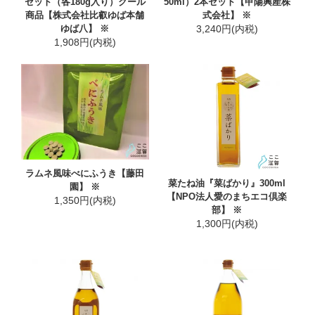
セット（各180g入り）クール
50ml）2本セット【甲陽興産株
商品【株式会社比叡ゆば本舗
式会社】 ※
ゆば八】 ※
3,240円(内税)
1,908円(内税)
ラムネ風味べにふうき【藤田
菜たね油『菜ばかり』300ml
園】 ※
【NPO法人愛のまちエコ倶楽
1,350円(内税)
部】 ※
1,300円(内税)