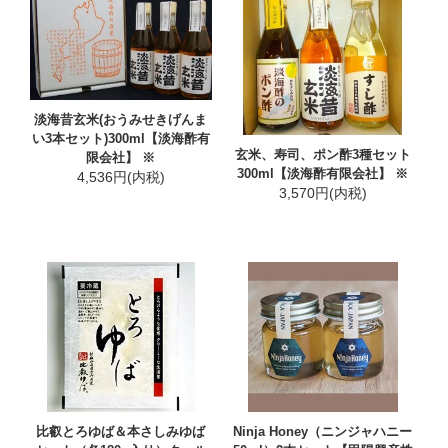
淡海昔玄米(おうみせきげんま
い3本セット)300ml【淡海酢有
玄米、寿司、ポン酢3種セット
限会社】 ※
300ml【淡海酢有限会社】 ※
4,536円(内税)
3,570円(内税)
比叡とろゆば＆本さしみゆば
Ninja Honey（ニンジャハニー