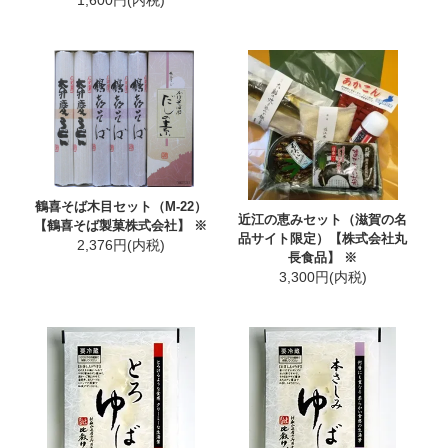
1,600円(内税)
鶴喜そば木目セット（M-22）
近江の恵みセット（滋賀の名
【鶴喜そば製菓株式会社】 ※
品サイト限定）【株式会社丸
2,376円(内税)
長食品】 ※
3,300円(内税)