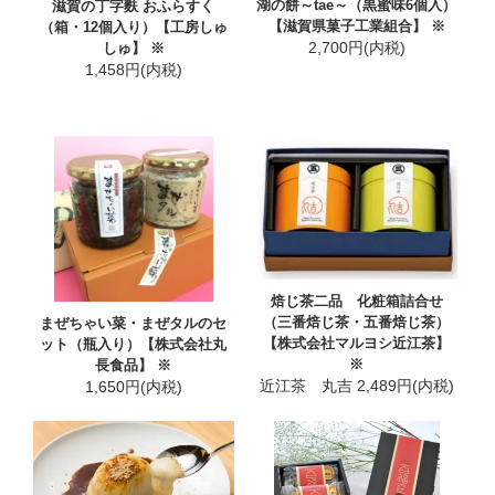
湖の餅～tae～（黒蜜味6個入）
滋賀の丁字麩 おふらすく
【滋賀県菓子工業組合】 ※
（箱・12個入り）【工房しゅ
2,700円(内税)
しゅ】 ※
1,458円(内税)
焙じ茶二品 化粧箱詰合せ
（三番焙じ茶・五番焙じ茶）
まぜちゃい菜・まぜタルのセ
【株式会社マルヨシ近江茶】
ット（瓶入り）【株式会社丸
※
長食品】 ※
近江茶 丸吉 2,489円(内税)
1,650円(内税)