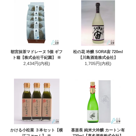
朝宮抹茶マドレーヌ 5個 ギフ
松の花 吟醸 SORA宙 720ml
ト箱【株式会社千紀園】 ※
【川島酒造株式会社】
2,434円(内税)
1,705円(内税)
かける小松菜 ３本セット【横
喜楽長 純米大吟醸 カートン有
江ファーム】 ※
720ml【喜多酒造株式会社】