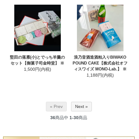
堅田の落雁(小)とでっち羊羹の
浪乃音酒造酒粕入りBIWAKO
セット【御菓子司金時堂】 ※
POUND CAKE【株式会社オフ
1,500円(内税)
ィスワイズ MONO-Lab.】 ※
1,188円(内税)
« Prev
Next »
36
商品中
1-30
商品