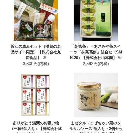
近江の恵みセット（滋賀の名
「朝宮茶」・あさみや茶スイ
品サイト限定）【株式会社丸
ーツ「抹茶葛餅」詰合せ（SM
長食品】 ※
K-20）【株式会社山本園】 ※
3,300円(内税)
2,592円(内税)
ありがとう湯葉のお吸い物
まぜタル（まぜちゃい菜のタ
（三種6個入り）【株式会社比
ルタルソース 瓶入り・2個セッ