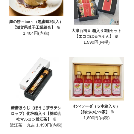
湖の餅～tae～（黒蜜味3個入）
【滋賀県菓子工業組合】 ※
大津百福豆 箱入り3種セット
1,404円(内税)
【エコロはるちゃん】 ※
1,590円(内税)
むべソーダ（５本箱入り）
糖蜜ほうじ（ほうじ茶ラテシ
【前出のむべ家】 ※
ロップ）化粧箱入り【株式会
1,800円(内税)
社マルヨシ近江茶】 ※
近江茶 丸吉 1,490円(内税)