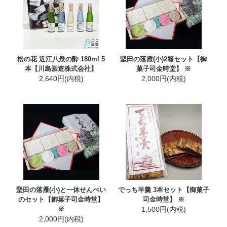
松の花 近江八景の酔 180ml 5
堅田の落雁(小)2箱セット【御
本【川島酒造株式会社】
菓子司金時堂】 ※
2,640円(内税)
2,000円(内税)
堅田の落雁(小)と一休せんべい
でっち羊羹 3本セット【御菓子
のセット【御菓子司金時堂】
司金時堂】 ※
※
1,500円(内税)
2,000円(内税)