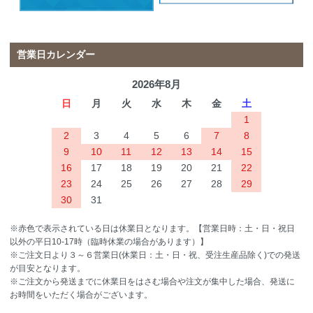
営業日カレンダー
2026年8月
日
月
火
水
木
金
土
1
2
3
4
5
6
7
8
9
10
11
12
13
14
15
16
17
18
19
20
21
22
23
24
25
26
27
28
29
30
31
※赤色で表示されている日は休業日となります。【営業日時：土・日・祝日
以外の平日10-17時（臨時休業の場合があります）】
※ご注文日より３～６営業日(休業日：土・日・祝、受注生産品除く)での発送
が目安となります。
※ご注文から発送までに休業日をはさむ場合や注文が集中した場合、発送に
お時間をいただく場合がございます。