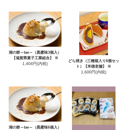
湖の餅～tae～（黒蜜味3個入）
【滋賀県菓子工業組合】 ※
どら焼き（三種箱入り6個セッ
1,404円(内税)
ト）【米徳老舗】 ※
1,600円(内税)
湖の餅～tae～（黒蜜味6個入）