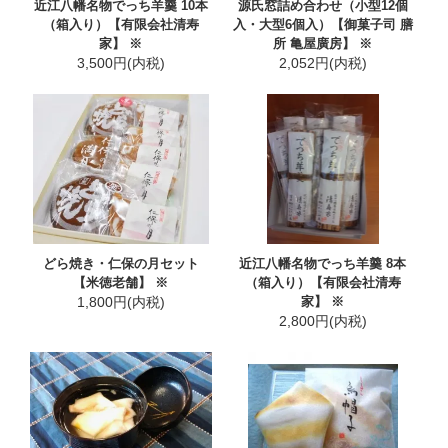
近江八幡名物でっち羊羹 10本
源氏窓詰め合わせ（小型12個
（箱入り）【有限会社清寿
入・大型6個入）【御菓子司 膳
家】 ※
所 亀屋廣房】 ※
3,500円(内税)
2,052円(内税)
どら焼き・仁保の月セット
近江八幡名物でっち羊羹 8本
【米徳老舗】 ※
（箱入り）【有限会社清寿
1,800円(内税)
家】 ※
2,800円(内税)