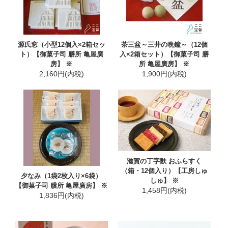
源氏窓（小型12個入×2箱セッ
茶三盆～三井の晩鐘～（12個
ト）【御菓子司 膳所 亀屋廣
入×2箱セット）【御菓子司 膳
房】 ※
所 亀屋廣房】 ※
2,160円(内税)
1,900円(内税)
滋賀の丁字麩 おふらすく
（箱・12個入り）【工房しゅ
夕なみ（1袋2枚入り×6袋）
しゅ】 ※
【御菓子司 膳所 亀屋廣房】 ※
1,458円(内税)
1,836円(内税)