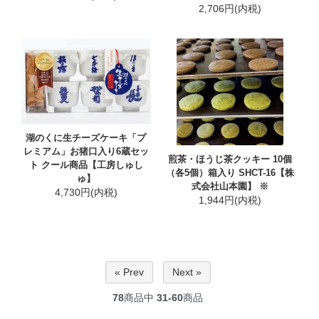
2,706円(内税)
湖のくに生チーズケーキ「プ
レミアム」お猪口入り6蔵セッ
煎茶・ほうじ茶クッキー 10個
ト クール商品【工房しゅし
（各5個）箱入り SHCT-16【株
ゅ】
式会社山本園】 ※
4,730円(内税)
1,944円(内税)
« Prev
Next »
78
商品中
31-60
商品