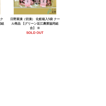
 ク
日野菜漬（切漬） 化粧箱入5袋 クー
同組
ル商品 【グリーン近江農業協同組
合】 ※
SOLD OUT