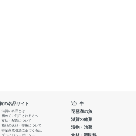
賀の名品サイト
近江牛
・滋賀の名品とは
琵琶湖の魚
・初めてご利用される方へ
滋賀の銘菓
・支払・配送について
・商品の返品・交換について
漬物・惣菜
・特定商取引法に基づく表記
食材・調味料
・プライバシーポリシー