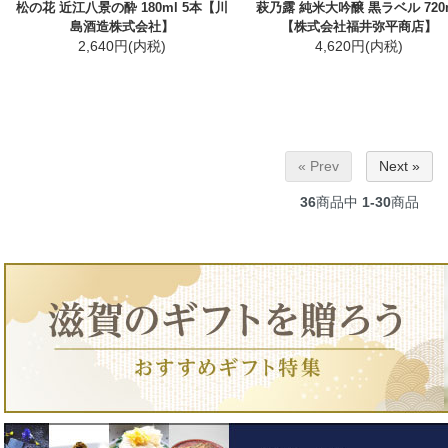
松の花 近江八景の酔 180ml 5本【川
萩乃露 純米大吟醸 黒ラベル 720
島酒造株式会社】
【株式会社福井弥平商店】
2,640円(内税)
4,620円(内税)
« Prev
Next »
36
商品中
1-30
商品