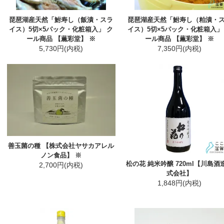
琵琶湖産天然「鮒寿し（飯漬・スラ
琵琶湖産天然「鮒寿し（粕漬・
イス）5切×5パック・化粧箱入」 ク
イス）5切×5パック・化粧箱入」
ール商品 【薫彩堂】 ※
ール商品 【薫彩堂】 ※
5,730円(内税)
7,350円(内税)
善玉菌の種 【株式会社ヤサカアレル
ノン食品】 ※
松の花 純米吟醸 720ml【川島酒
2,700円(内税)
式会社】
1,848円(内税)