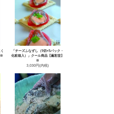
にく
「チーズふなずし（5切×5パック・
 ※
化粧箱入）」クール商品【薫彩堂】
※
3,030円(内税)