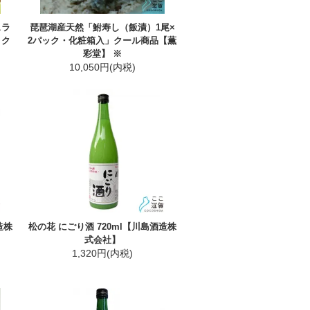
スラ
琵琶湖産天然「鮒寿し（飯漬）1尾×
 ク
2パック・化粧箱入」クール商品【薫
彩堂】 ※
10,050円(内税)
造株
松の花 にごり酒 720ml【川島酒造株
式会社】
1,320円(内税)