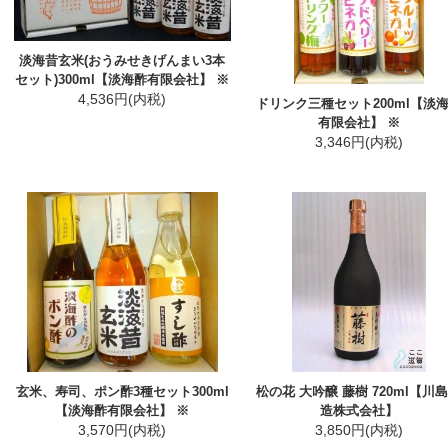
淡海昔玄米(おうみせきげんまい3本
セット)300ml【淡海酢有限会社】 ※
4,536円(内税)
ドリンク三種セット200ml【淡
有限会社】 ※
3,346円(内税)
玄米、寿司、ポン酢3種セット300ml
松の花 大吟醸 藤樹 720ml【川
【淡海酢有限会社】 ※
造株式会社】
3,570円(内税)
3,850円(内税)