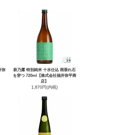
井弥
萩乃露 特別純米 十水仕込 雨垂れ石
を穿つ 720ml【株式会社福井弥平商
店】
1,870円(内税)