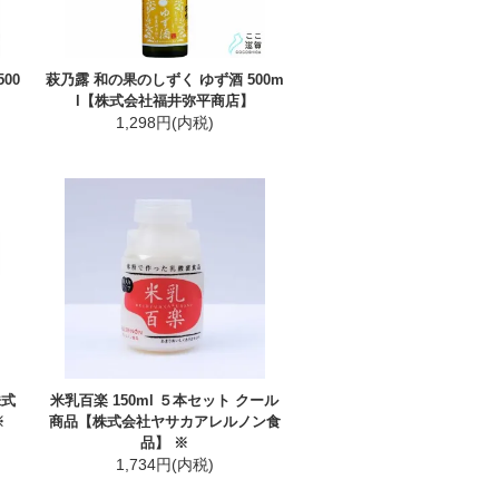
00
萩乃露 和の果のしずく ゆず酒 500m
l【株式会社福井弥平商店】
1,298円(内税)
株式
米乳百楽 150ml ５本セット クール
※
商品【株式会社ヤサカアレルノン食
品】 ※
1,734円(内税)