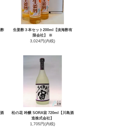
海酢
生姜酢３本セット200ml【淡海酢有
限会社】 ※
3,024円(内税)
島酒
松の花 吟醸 SORA宙 720ml【川島酒
造株式会社】
1,705円(内税)