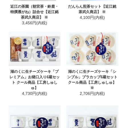
近江の茶園（朝宮茶・鈴鹿・
だんらん煎茶セット【近江銘
特撰雁がね）詰合せ【近江銘
茶武久商店】 ※
茶武久商店】 ※
4,100円(内税)
3,456円(内税)
湖のくに生チーズケーキ「プ
湖のくに生チーズケーキ「シ
レミアム」お猪口入り6蔵セッ
ンプル」プラカップ6蔵セット
ト クール商品【工房しゅし
クール商品【工房しゅしゅ】
ゅ】
※
4,730円(内税)
2,706円(内税)