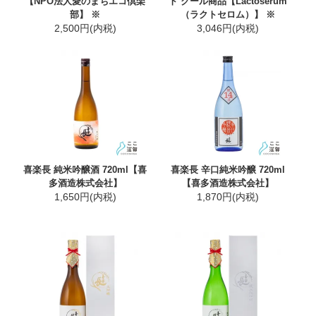
【NPO法人愛のまちエコ倶楽
ト クール商品【Lactoserum
部】 ※
（ラクトセロム）】 ※
2,500円(内税)
3,046円(内税)
喜楽長 純米吟醸酒 720ml【喜
喜楽長 辛口純米吟醸 720ml
多酒造株式会社】
【喜多酒造株式会社】
1,650円(内税)
1,870円(内税)