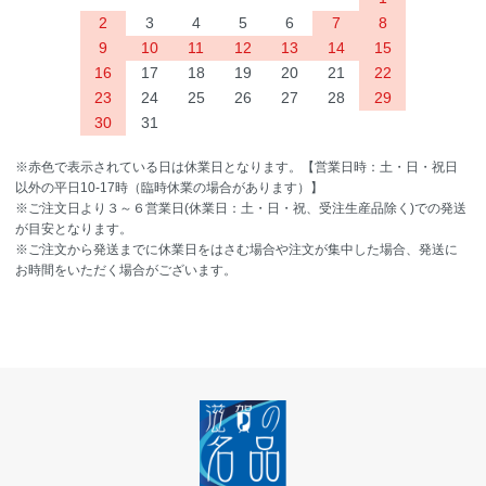
2
3
4
5
6
7
8
9
10
11
12
13
14
15
16
17
18
19
20
21
22
23
24
25
26
27
28
29
30
31
※赤色で表示されている日は休業日となります。【営業日時：土・日・祝日
以外の平日10-17時（臨時休業の場合があります）】
※ご注文日より３～６営業日(休業日：土・日・祝、受注生産品除く)での発送
が目安となります。
※ご注文から発送までに休業日をはさむ場合や注文が集中した場合、発送に
お時間をいただく場合がございます。