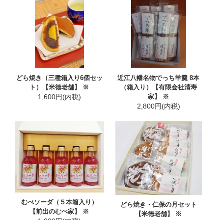
どら焼き（三種箱入り6個セッ
近江八幡名物でっち羊羹 8本
ト）【米徳老舗】 ※
（箱入り）【有限会社清寿
1,600円(内税)
家】 ※
2,800円(内税)
むべソーダ（５本箱入り）
どら焼き・仁保の月セット
【前出のむべ家】 ※
【米徳老舗】 ※