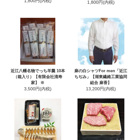
1,800円(内税)
1,800円(内税)
近江八幡名物でっち羊羹 10本
麻の白シャツFor men「近江
（箱入り）【有限会社清寿
ちぢみ」【湖東繊維工業協同
家】 ※
組合 麻香】
3,500円(内税)
13,200円(内税)