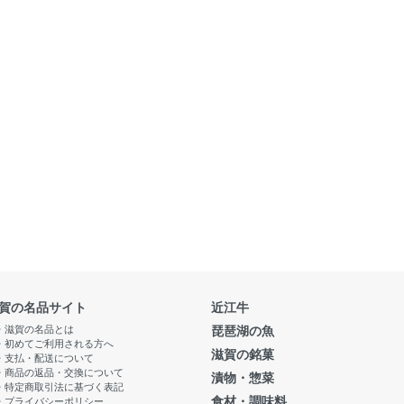
賀の名品サイト
近江牛
・滋賀の名品とは
琵琶湖の魚
・初めてご利用される方へ
滋賀の銘菓
・支払・配送について
・商品の返品・交換について
漬物・惣菜
・特定商取引法に基づく表記
食材・調味料
・プライバシーポリシー